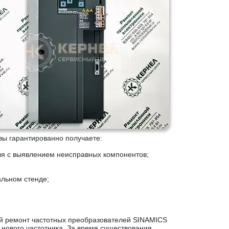
вы гарантированно получаете:
ля с выявлением неисправных компонентов;
альном стенде;
й ремонт частотных преобразователей SINAMICS
 нового частотника. За время существования