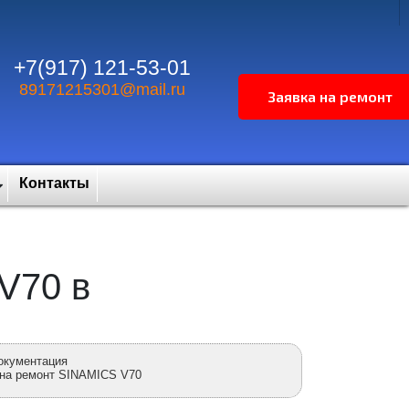
+7(917) 121-53-01
89171215301@mail.ru
Контакты
V70 в
окументация
 на ремонт SINAMICS V70