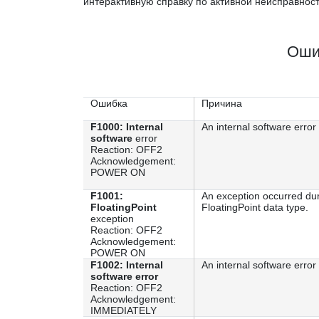
интерактивную справку по активной неисправно
Оши
Ошибка
Причина
F1000: Internal
An internal software error
software
error
Reaction: OFF2
Acknowledgement:
POWER ON
F1001:
An exception occurred dur
FloatingPoint
FloatingPoint data type.
exception
Reaction: OFF2
Acknowledgement:
POWER ON
F1002: Internal
An internal software error
software error
Reaction: OFF2
Acknowledgement:
IMMEDIATELY