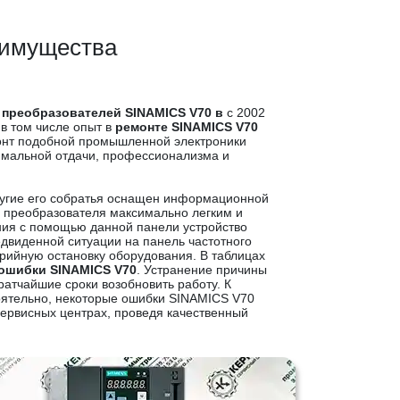
еимущества
 преобразователей SINAMICS V70 в
с 2002
 в том числе опыт в
ремонте SINAMICS V70
монт подобной промышленной электроники
имальной отдачи, профессионализма и
ругие его собратья оснащен информационной
 преобразователя максимально легким и
ния с помощью данной панели устройство
едвиденной ситуации на панель частотного
рийную остановку оборудования. В таблицах
ошибки SINAMICS V70
. Устранение причины
ратчайшие сроки возобновить работу. К
оятельно, некоторые ошибки SINAMICS V70
сервисных центрах, проведя качественный