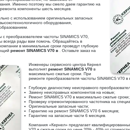
ания. Именно поэтому мы смело даем гарантию на
 ремонта компоненты шесть месяцев.
ельно с использованием оригинальных запасных
высокотехнологичного оборудования,
образованием.
ы с преобразователем частоты SINAMICS V70,
ы всегда рады вам помочь. Обращайтесь в
компании в минимальные сроки проведут глубокую
ующий
ремонт SINAMICS V70 в
. Оставьте заказ на
.
Инженеры сервисного центра Кернел
выполнят
ремонт SINAMICS V70
в
максимально сжатые сроки. При
ремонте преобразователя частоты SINAMICS V70 в 
Глубокую диагностику неисправного преобразовате
Замену неисправных компонентов на новые;
Ремонт SINAMICS V70 в максимально сжатые сроки;
Проверку отремонтированного частотника на специ
Оригинальные запасные части;
Гарантию на ремонт SINAMICS V70 6 месяцев;
Гарантию на запасные части 6 месяцев.
Компания «Кернел» предлагает квалифицированны
V70 в сжатые сроки по цене 20% - 40% от стоимости