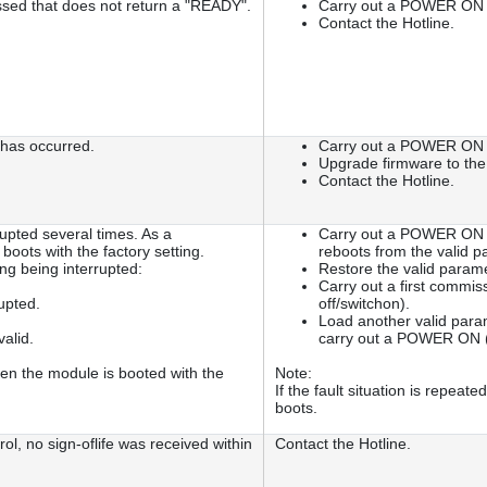
ed that does not return a "READY".
Carry out a POWER ON (
Contact the Hotline.
 has occurred.
Carry out a POWER ON (p
Upgrade firmware to the 
Contact the Hotline.
upted several times. As a
Carry out a POWER ON (p
oots with the factory setting.
reboots from the valid pa
ng being interrupted:
Restore the valid param
Carry out a first commi
upted.
off/switchon).
Load another valid para
alid.
carry out a POWER ON (s
 then the module is booted with the
Note:
If the fault situation is repeate
boots.
ol, no sign-oflife was received within
Contact the Hotline.