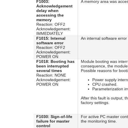
F1003:
A memory area was access
Acknowledgement
delay when
accessing the
memory
Reaction: OFF2
Acknowledgement:
IMMEDIATELY
F1015: Internal
An internal software error
software error
Reaction: OFF2
Acknowledgement:
POWER ON
F1018: Booting has
Module booting was interr
been interrupted
consequence, the module b
several times
Possible reasons for booti
Reaction: NONE
Acknowledgement:
Power supply interr
POWER ON
CPU crashed.
Parameterization inv
After this fault is output,
factory settings.
F1030: Sign-of-life
For active PC master contr
failure for master
the monitoring time.
control