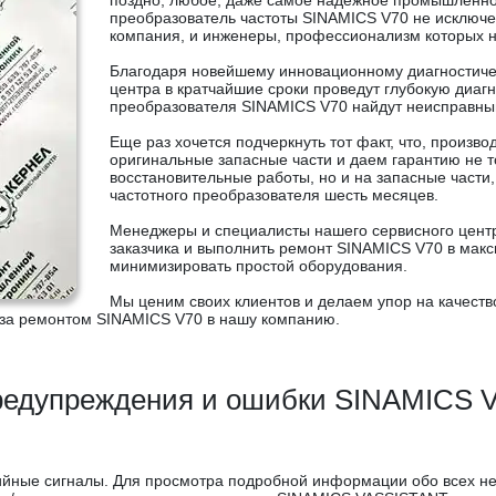
поздно, любое, даже самое надежное промышленное
преобразователь частоты SINAMICS V70 не исключе
компания, и инженеры, профессионализм которых н
Благодаря новейшему инновационному диагностич
центра в кратчайшие сроки проведут глубокую диагн
преобразователя SINAMICS V70 найдут неисправный
Еще раз хочется подчеркнуть тот факт, что, произв
оригинальные запасные части и даем гарантию не 
восстановительные работы, но и на запасные части
частотного преобразователя шесть месяцев.
Менеджеры и специалисты нашего сервисного центр
заказчика и выполнить ремонт SINAMICS V70 в мак
минимизировать простой оборудования.
Мы ценим своих клиентов и делаем упор на качеств
 за ремонтом SINAMICS V70 в нашу компанию.
едупреждения и ошибки SINAMICS 
йные сигналы. Для просмотра подробной информации обо всех не