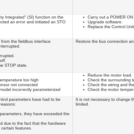
ty Integrated" (SI) function on the
Carry out a POWER ON (p
ected an error and initiated an STO
Upgrade software.
Replace the Control Unit
 from the fieldbus interface
Restore the bus connection and
terrupted.
rrupted.
off.
the STOP state.
Reduce the motor load.
temperature too high
Check the surrounding t
ensor not connected
Check the wiring and th
model incorrectly parameterized
Check the motor temper
ntrol parameters have had to be
It is not necessary to change 
 reasons:
limited.
r parameters, they have exceeded the
 due to the fact that the hardware
 certain features.