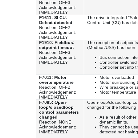
Reaction: OFF3
Acknowledgement:
IMMEDIATELY
F1611: SI CU:
The drive-integrated "Safe
Defect detected
Control Unit (CU) has det
Reaction: OFF2
Acknowledgement:
IMMEDIATELY
F1910: Fieldbus:
The reception of setpoints
setpoint timeout
(Modbus/USS) has been in
Reaction: OFF3
Acknowledgement:
Bus connection inte
IMMEDIATELY
Controller switched 
Controller set into 
F7011: Motor
Motor overloaded
overtemperature
Motor surrounding 
Reaction: OFF2
Wire breakage or s
Acknowledgement:
Motor temperature 
IMMEDIATELY
F7085: Open-
Open-loop/closed-loop co
loop/closedloop
changed for the following
control parameters
changed
As a result of othe
Reaction: NONE
dynamic limits.
Acknowledgement:
They cannot be used
IMMEDIATELY
detected not having