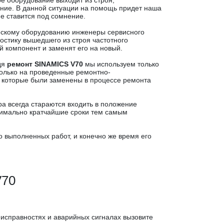
 оборудование выходит из строя,
ние. В данной ситуации на помощь придет наша
е ставится под сомнение.
ескому оборудованию инженеры сервисного
остику вышедшего из строя частотного
 компонент и заменят его на новый.
одя
ремонт SINAMICS V70
мы используем только
только на проведенные ремонтно-
, которые были заменены в процессе ремонта
а всегда стараются входить в положение
симально кратчайшие сроки тем самым
о выполненных работ, и конечно же время его
V70
исправностях и аварийных сигналах вызовите