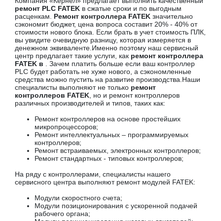
Компания «Кернел» предлагает выполнить качественный
ремонт PLC FATEK
в сжатые сроки и по выгодным
расценкам.
Ремонт контроллера FATEK
значительно
сэкономит бюджет, цена вопроса составит 20% - 40% от
стоимости нового блока. Если брать в учет стоимость ПЛК,
вы увидите очевидную разницу, которая измеряется в
денежном эквиваленте.Именно поэтому наш сервисный
центр предлагает такие услуги, как
ремонт контроллера
FATEK в
. Зачем платить больше если ваш контроллер
PLC будет работать не хуже нового, а сэкономленные
средства можно пустить на развитие производства.Наши
специалисты выполняют не только
ремонт
контроллеров FATEK
, но и ремонт контроллеров
различных производителей и типов, таких как:
Ремонт контроллеров на основе простейших
микропроцессоров;
Ремонт интеллектуальных – программируемых
контроллеров;
Ремонт встраиваемых, электронных контроллеров;
Ремонт стандартных - типовых контроллеров;
На ряду с контроллерами, специалисты нашего
сервисного центра выполняют ремонт модулей FATEK:
Модули скоростного счета;
Модули позиционирования с ускоренной подачей
рабочего органа;