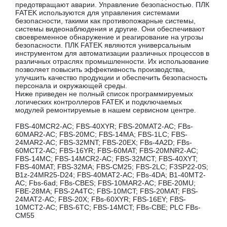
предотвращают аварии. Управление безопасностью. ПЛК
FATEK используются для управления системами
безопасности, такими как противопожарные системы,
системы видеонаблюдения и другие. Они обеспечивают
своевременное обнаружение и реагирование на угрозы
безопасности. ПЛК FATEK являются универсальным
инструментом для автоматизации различных процессов в
различных отраслях промышленности. Их использование
позволяет повысить эффективность производства,
улучшить качество продукции и обеспечить безопасность
персонала и окружающей среды.
Ниже приведен не полный список программируемых
логических контроллеров FATEK и подключаемых
модулей ремонтируемые в нашем сервисном центре.
FBS-40MCR2-AC; FBS-40XYR; FBS-20MAT2-AC; FBs-
60MAR2-AC; FBS-20MC; FBS-14MA; FBS-1LC; FBS-
24MAR2-AC; FBS-32MNT; FBS-20EX; FBs-4A2D; FBs-
60MCT2-AC; FBS-16YR; FBS-60MAT; FBS-20MNR2-AC;
FBS-14MC; FBS-14MCR2-AC; FBS-32MCT; FBS-40XYT;
FBS-40MAT; FBS-32MA; FBS-CM25; FBS-2LC; F3SP22-0S;
B1z-24MR25-D24; FBS-40MAT2-AC; FBs-4DA; B1-40MT2-
AC; Fbs-6ad; FBs-CBES; FBS-10MAR2-AC; FBE-20MU;
FBE-28MA; FBS-2A4TC; FBS-10MCT; FBS-20MAT; FBS-
24MAT2-AC; FBS-20X; FBs-60XYR; FBS-16EY; FBS-
10MCT2-AC; FBS-6TC; FBS-14MCT; FBs-CBE; PLC FBs-
CM55