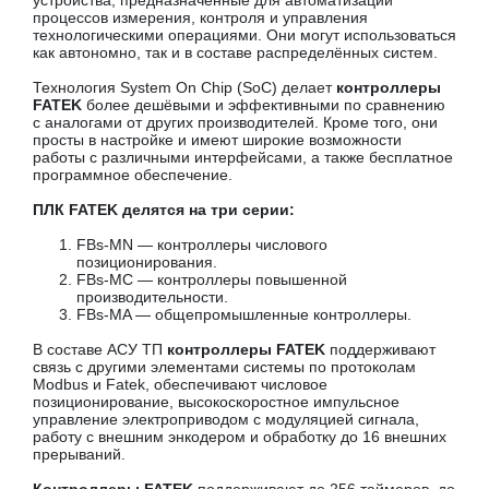
устройства, предназначенные для автоматизации
процессов измерения, контроля и управления
технологическими операциями. Они могут использоваться
как автономно, так и в составе распределённых систем.
Технология System On Chip (SoC) делает
контроллеры
FATEK
более дешёвыми и эффективными по сравнению
с аналогами от других производителей. Кроме того, они
просты в настройке и имеют широкие возможности
работы с различными интерфейсами, а также бесплатное
программное обеспечение.
ПЛК FATEK делятся на три серии:
FBs-MN — контроллеры числового
позиционирования.
FBs-MC — контроллеры повышенной
производительности.
FBs-MA — общепромышленные контроллеры.
В составе АСУ ТП
контроллеры FATEK
поддерживают
связь с другими элементами системы по протоколам
Modbus и Fatek, обеспечивают числовое
позиционирование, высокоскоростное импульсное
управление электроприводом с модуляцией сигнала,
работу с внешним энкодером и обработку до 16 внешних
прерываний.