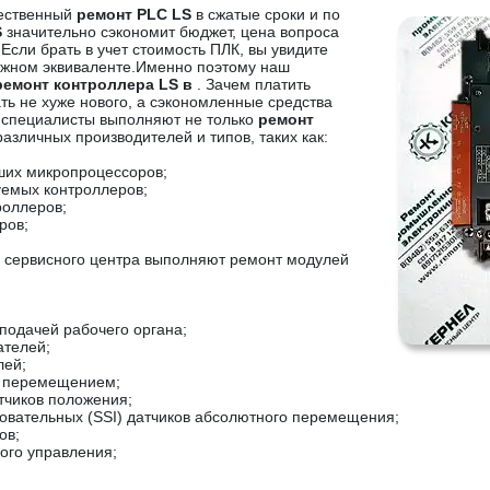
чественный
ремонт PLC LS
в сжатые сроки и по
S
значительно сэкономит бюджет, цена вопроса
 Если брать в учет стоимость ПЛК, вы увидите
нежном эквиваленте.Именно поэтому наш
ремонт контроллера LS в
. Зачем платить
ть не хуже нового, а сэкономленные средства
и специалисты выполняют не только
ремонт
различных производителей и типов, таких как:
ших микропроцессоров;
уемых контроллеров;
роллеров;
ров;
о сервисного центра выполняют ремонт модулей
подачей рабочего органа;
ателей;
лей;
я перемещением;
тчиков положения;
вательных (SSI) датчиков абсолютного перемещения;
ов;
ого управления;