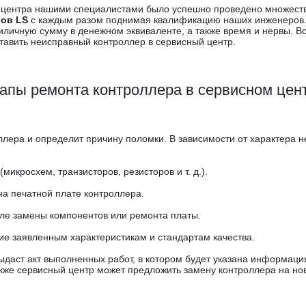
го центра нашими специалистами было успешно проведено множес
ров LS
с каждым разом поднимая квалификацию наших инженеров
иличную сумму в денежном эквиваленте, а также время и нервы. Вс
ставить неисправный контроллер в сервисный центр.
апы ремонта контроллера в сервисном цен
ллера и определит причину поломки. В зависимости от характера 
икросхем, транзисторов, резисторов и т. д.).
а печатной плате контроллера.
сле замены компонентов или ремонта платы.
ие заявленным характеристикам и стандартам качества.
даст акт выполненных работ, в котором будет указана информаци
кже сервисный центр может предложить замену контроллера на но