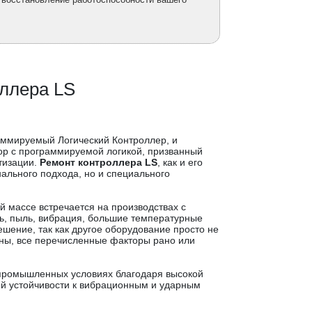
оллера LS
ммируемый Логический Контроллер, и
ор с программируемой логикой, призванный
тизации.
Ремонт контроллера LS
, как и его
ального подхода, но и специального
 массе встречается на производствах с
зь, пыль, вибрация, большие температурные
шение, так как другое оборудование просто не
роны, все перечисленные факторы рано или
промышленных условиях благодаря высокой
ой устойчивости к вибрационным и ударным