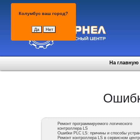
Колумбус
Колумбус
ваш город?
Да
Нет
На главную
Ошибк
Ремонт программируемого логического
контроллера LS
Ошибки PLC LS: причины и способы устра
Ремонт контроллера LS в сервисном центр