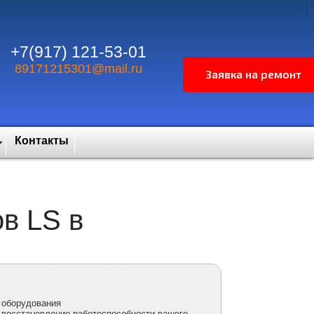
+7(917) 121-53-01
89171215301@mail.ru
Контакты
в LS в
 оборудования
 восстановление работоспособности вашего