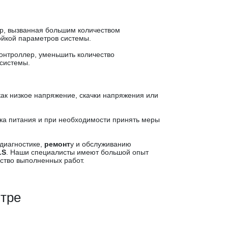
ер, вызванная большим количеством
ойкой параметров системы.
контроллер, уменьшить количество
 системы.
как низкое напряжение, скачки напряжения или
ика питания и при необходимости принять меры
диагностике,
ремонт
у и обслуживанию
LS
. Наши специалисты имеют большой опыт
ство выполненных работ.
нтре