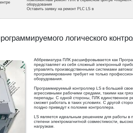
центре
оборудования
Оставить заявку на ремонт PLC LS в
рограммируемого логического контр
Аббревиатура ПЛК расшифровывается как Програ
представляет из себя сложный электронный приб
управлять производственными системами автома
программирование требует не только профессион
оборудования.
Программируемый контроллер LS в большей своей
агрессивными рабочими средами, такими как гря
перепады. С одной стороны, ПЛК единственное ре
сможет работать в таких условиях. С другой сто
поздно приведут к поломке контроллера.
LS является идеальным решением для работы в 
степени электромагнитной совместимости, высок
нагрузкам.