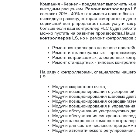
Компания «Кернел» предлагает выполнить ка
выгодным расценкам.
Ремонт контроллера L
составит 20% - 40% от стоимости нового блока.
очевидную разницу, которая измеряется в де
сервисный центр предлагает такие услуги, как
больше если ваш контроллер PLC будет работа
можно пустить на развитие производства.Наш
контроллеров LS
, но и ремонт контроллеров 
Ремонт контроллеров на основе простей
Ремонт интеллектуальных – программир
Ремонт встраиваемых, электронных конт
Ремонт стандартных - типовых контролле
На ряду с контроллерами, специалисты нашег
LS:
Модули скоростного счета;
Модули позиционирования с ускоренной 
Модули позиционирования шаговых двиг
Модули позиционирования серводвигате
Модули позиционирования и управлени
Модули обслуживания ультразвуковых да
Модули обслуживания синхронно-последо
Модули электронных командоконтроллер
Модули для систем числового программн
Модули автоматического регулирования.