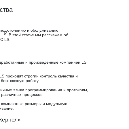
ства
о подключению и обслуживанию
LS. В этой статье мы расскажем об
C LS.
азработанные и произведённые компанией LS
S проходят строгий контроль качества и
 безотказную работу.
ичные языки программирования и протоколы,
и различных процессов.
т компактные размеры и модульную
ивание.
Кернел»