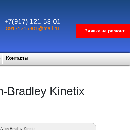
+7(917) 121-53-01
89171215301@mail.ru
Контакты
Bradley Kinetix
llen-Bradley Kinetix