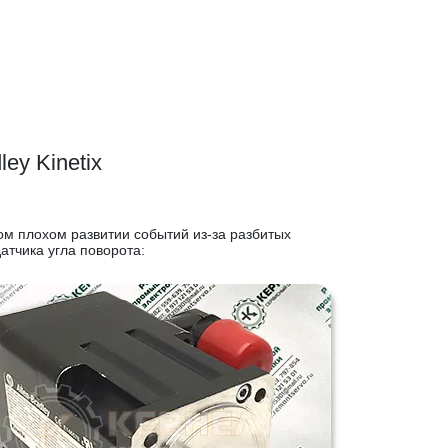
ey Kinetix
мом плохом развитии событий из-за разбитых
тчика угла поворота: