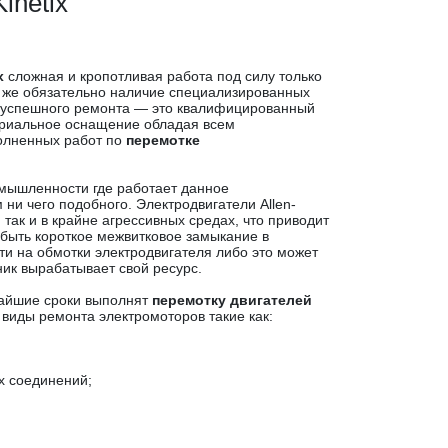
inetix
x
сложная и кропотливая работа под силу только
 же обязательно наличие специализированных
 успешного ремонта — это квалифицированный
ериальное оснащение обладая всем
олненных работ по
перемотке
мышленности где работает данное
и чего подобного. Электродвигатели Allen-
, так и в крайне агрессивных средах, что приводит
 быть короткое межвитковое замыкание в
и на обмотки электродвигателя либо это может
ик вырабатывает свой ресурс.
чайшие сроки выполнят
перемотку двигателей
виды ремонта электромоторов такие как:
х соединений;