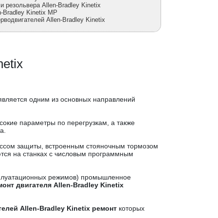
 резольвера Allen-Bradley Kinetix
-Bradley Kinetix MP
рводвигателей Allen-Bradley Kinetix
etix
является одним из основных направлений
сокие параметры по перегрузкам, а также
а.
классом защиты, встроенным стояночным тормозом
ечаются на станках с числовым программным
ксплуатационных режимов) промышленное
онт двигателя Allen-Bradley Kinetix
елей Allen-Bradley Kinetix ремонт
которых