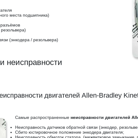
гателя
ного места подшипника)
 разъёмов
 резольвера)
язи (энкодера / резольвера)
и неисправности
еисправности двигателей Allen-Bradley Kinet
Самые распространенные
неисправности двигателей Alle
Неисправность датчиков обратной связи (энкодер, резольве
Сбито юстировочное положение энкодера двигателя;
Неисправность обмоток статора. (межвитковое замыкание, 