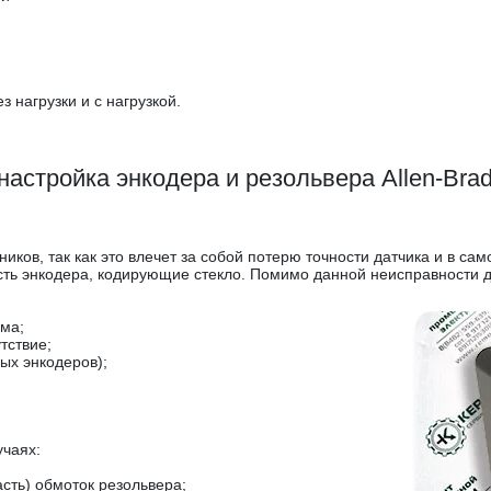
 нагрузки и с нагрузкой.
настройка энкодера и резольвера Allen-Bradl
ков, так как это влечет за собой потерю точности датчика и в са
ть энкодера, кодирующие стекло. Помимо данной неисправности да
ема;
тствие;
ых энкодеров);
чаях:
сть) обмоток резольвера;