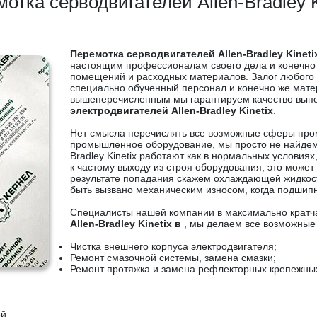
отка серводвигателей Allen-Bradley K
Перемотка серводвигателей Allen-Bradley Kineti
настоящим профессионалам своего дела и конечно
помещений и расходных материалов. Залог любого
специально обученный персонал и конечно же мат
вышеперечисленным мы гарантируем качество вып
электродвигателей Allen-Bradley Kinetix
.
Нет смысла перечислять все возможные сферы про
промышленное оборудование, мы просто не найдем н
Bradley Kinetix работают как в нормальных условиях
к частому выходу из строя оборудования, это может
результате попадания скажем охлаждающей жидкост
быть вызвано механическим износом, когда подшипн
Специалисты нашей компании в максимально крат
Allen-Bradley Kinetix в
, мы делаем все возможные 
Чистка внешнего корпуса электродвигателя;
Ремонт смазочной системы, замена смазки;
Ремонт протяжка и замена рефлекторных крепежны
ей