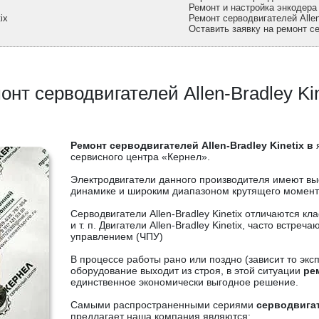
Ремонт и настройка энкодера и
ix
Ремонт серводвигателей Allen
Оставить заявку на ремонт се
онт серводвигателей Allen-Bradley Kin
Ремонт серводвигателей Allen-Bradley Kinetix в
сервисного центра «Кернел».
Электродвигатели данного производителя имеют вы
динамике и широким диапазоном крутящего момент
Серводвигатели Allen-Bradley Kinetix отличаются 
и т. п. Двигатели Allen-Bradley Kinetix, часто встр
управлением (ЧПУ)
В процессе работы рано или поздно (зависит то э
оборудование выходит из строя, в этой ситуации
рем
единственное экономически выгодное решение.
Самыми распространенными сериями
серводвигат
предлагает наша компания являются: