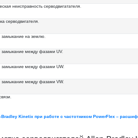
ская неисправность серводвигатателя.
ка серводвигателя.
е замыкание на землю.
е замыкание между фазами UV.
е замыкание между фазами UW.
е замыкание между фазами VW.
связи.
Bradley Kinetix при работе с частотником PowerFlex – расши