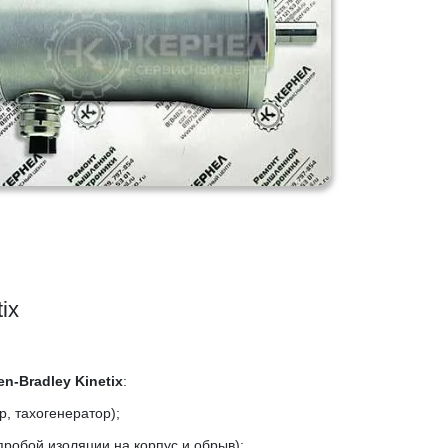
ix
n-Bradley Kinetix
:
р, тахогенератор);
пробой изоляции на корпус и обрыв);