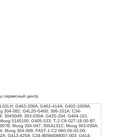
ш сервисный центр.
-02LH; G463-206A; G462-414A; G402-1009A;
 304-082; G4L20-G400; 306-201A; C34-
; 304X049; 303-030A; G425-204; G404-161;
Moog 5145100; G405-533; T-2-C8-027-18-00-B7;
-007B; Moog 304-047; 305A131C; Moog 303-030A;
4; Moog 304-008; FAST-1-C2-060-00-02-00;
2A; G413-425A; C34-l80W40M007-003; G414-