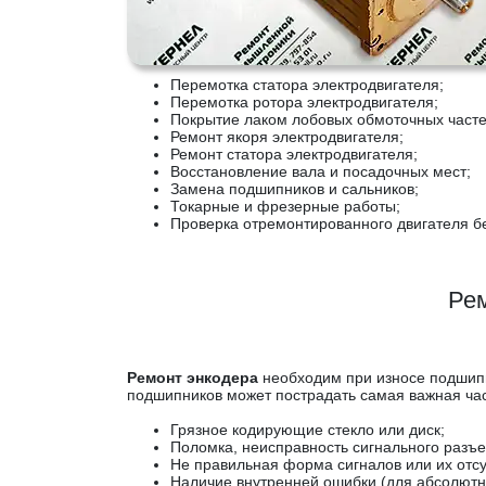
Перемотка статора электродвигателя;
Перемотка ротора электродвигателя;
Покрытие лаком лобовых обмоточных част
Ремонт якоря электродвигателя;
Ремонт статора электродвигателя;
Восстановление вала и посадочных мест;
Замена подшипников и сальников;
Токарные и фрезерные работы;
Проверка отремонтированного двигателя без
Рем
Ремонт энкодера
необходим при износе подшипни
подшипников может пострадать самая важная час
Грязное кодирующие стекло или диск;
Поломка, неисправность сигнального разъ
Не правильная форма сигналов или их отсу
Наличие внутренней ошибки (для абсолютн