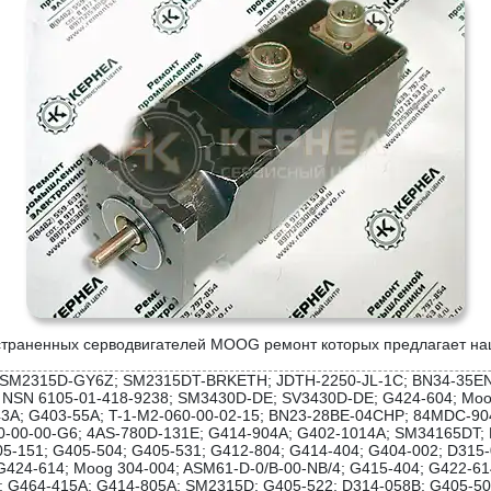
страненных серводвигателей MOOG ремонт которых предлагает на
0; SM2315D-GY6Z; SM2315DT-BRKETH; JDTH-2250-JL-1C; BN34-35EN
NSN 6105-01-418-9238; SM3430D-DE; SV3430D-DE; G424-604; Moog
A; G403-55A; T-1-M2-060-00-02-15; BN23-28BE-04CHP; 84MDC-904
0-00-00-G6; 4AS-780D-131E; G414-904A; G402-1014A; SM34165DT; 
5-151; G405-504; G405-531; G412-804; G414-404; G404-002; D315
G424-614; Moog 304-004; ASM61-D-0/B-00-NB/4; G415-404; G422-61
; G464-415A; G414-805A; SM2315D; G405-522; D314-058B; G405-50