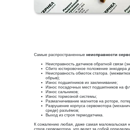
Самые распространенные
неисправности сер
Неисправность датчиков обратной связи (эн
Сбито юстировочное положение энкодера д
Неисправность обмоток статора. (межвитко
обрыв);
Износ подшипников их заклинивание;
Износ посадочных мест подшипников на фл
Износ сальников;
Износ тормозной системы;
Размагничивание магнитов на роторе, поте
Разрушение корпуса сервомотора (механич
среде) разъёмов;
Выход из строя термодатчика.
К сожалению любая, даже самая маломальская н
строя сервомотора, что ведет за собой определе