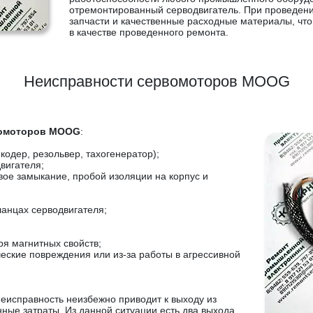
отремонтированный серводвигатель. При проведен
запчасти и качественные расходные материалы, что
в качестве проведенного ремонта.
Неисправности сервомоторов MOOG
вомоторов MOOG
:
кодер, резольвер, тахогенератор);
вигателя;
вое замыкание, пробой изоляции на корпус и
анцах серводвигателя;
ря магнитных свойств;
еские повреждения или из-за работы в агрессивной
еисправность неизбежно приводит к выходу из
нные затраты. Из данной ситуации есть два выхода,