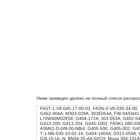
Ниже приведен далеко не полный список распро
FAST-1-V8-045-17-00-03; FASN-0-V6-030-34-0
G462-404A; M303-029A; 303E054A; FW-04/D441 
L70W40M02E56; G404-172A; 303-053A; G402-543
G413-200; G413-204; G445-1002; FASK1-080-03
ASM61-D-0/B-00-NB/4; G405-500; G405-002; G40
T-1-M6-030-10-02-16; G404-1404A; D313-059A; 
G3L15-UL-N; BN34-25-AX-02CH; Moog 304-131A