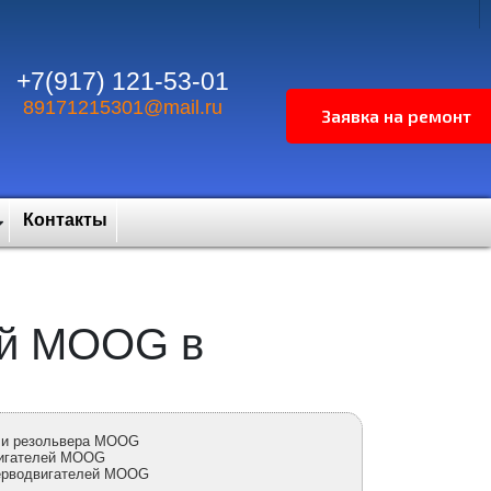
+7(917) 121-53-01
89171215301@mail.ru
Контакты
ей MOOG в
а и резольвера MOOG
вигателей MOOG
серводвигателей MOOG