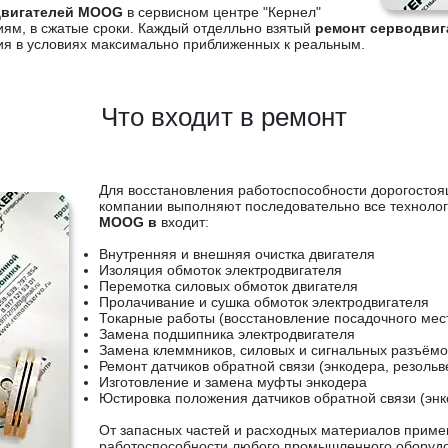
двигателей MOOG
в сервисном центре "Кернел"
иям, в сжатые сроки. Каждый отделльно взятый
ремонт серводви
ия в условиях максимально приближенных к реальным.
Что входит в ремонт
Для восстановления работоспособности дорогосто
компании выполняют последовательно все технолог
MOOG в
входит:
Внутренняя и внешняя очистка двигателя
Изоляция обмоток электродвигателя
Перемотка силовых обмоток двигателя
Пролачивание и сушка обмоток электродвигателя
Токарные работы (восстановление посадочного мес
Замена подшипника электродвигателя
Замена клеммников, силовых и сигнальных разъёмо
Ремонт датчиков обратной связи (энкодера, резольв
Изготовление и замена муфты энкодера
Юстировка положения датчиков обратной связи (энк
От запасных частей и расходных материалов приме
работоспособности любого промышленного оборудов