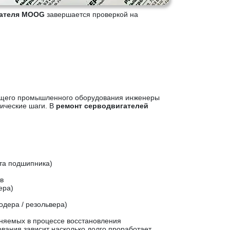
гателя MOOG
завершается проверкой на
ящего промышленного оборудования инженеры
ические шаги. В
ремонт серводвигателей
та подшипника)
в
ера)
одера / резольвера)
няемых в процессе восстановления
ания зависит насколько долго проработает