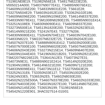
TS1981NE8E19; TS1982N56E18; TS4817N8223E235;
V0050214A000; TS4837N9077E411; TS4885N9076E411;
TS4609N1035E200; TS4833N9031E235; TS661E28;
TS3275N504E29; TS4603N1652E100; TS3362N102E186;
TS4609N6096E200; TS4609N1096E200; TS4614N8337E200;
TS4833N9078E411; TSM1008N8280E235; TS4885N9031E414;
TS3251N108E8; TS4830N9090E411; TS4609N8337E200;
TS3273N500E14; TS4513N1820E200; TS4632N2823E510;
TS4514N9921E200; TS241N7E43; TS3277N206;
TS4830N9080E411; TS2640N704E122; TS4603N7042E100;
TS4833N8223; TSM2207N8232E725; TS4603N2042E100;
TS4507N207E100; TS4888N9091E412; TS4503N2000E100;
TS4507N7000E100; TS4609N6020E200; TS4507N4028E200;
TS4606N2043E200; TS3273N215E14; TS4609N6407E200;
TS4609N1044E403; TS4196N3021B201; TS4509N2821E200;
TSM2207N8226E225; TS3641N12E3; TS4073N27E31;
TS4073N9E31; TS4885N9021E2414; TS4514N2020E200;
TS1904N108E6; TS4614N6321E200; TS4609N7121E200;
TS4833N9098E411; TS4073N11E12; TS3275N563E29;
TS3252N131E6; TS3350N33E127; TS4503N1002E200;
TS3624N33E5; TS3653N2E5; TS4602N8030E200;
TS4502N2225E500A; TS4607N3378E200; TS4602N1033E200;
TS4507N4033E200; TS4503N1827E100; TS4514N8075E200;
TS4604N2145E200; TS3653N199; TS1981N56E19;
TS4542N1220E901; 3HAC027514-010/01