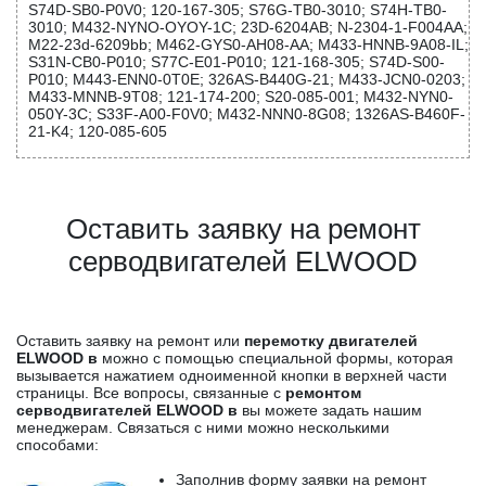
S74D-SB0-P0V0; 120-167-305; S76G-TB0-3010; S74H-TB0-
3010; M432-NYNO-OYOY-1C; 23D-6204AB; N-2304-1-F004AA;
M22-23d-6209bb; M462-GYS0-AH08-AA; M433-HNNB-9A08-IL;
S31N-CB0-P010; S77C-E01-P010; 121-168-305; S74D-S00-
P010; M443-ENN0-0T0E; 326AS-B440G-21; M433-JCN0-0203;
M433-MNNB-9T08; 121-174-200; S20-085-001; M432-NYN0-
050Y-3C; S33F-A00-F0V0; M432-NNN0-8G08; 1326AS-B460F-
21-K4; 120-085-605
Оставить заявку на ремонт
серводвигателей ELWOOD
Оставить заявку на ремонт или
перемотку двигателей
ELWOOD в
можно с помощью специальной формы, которая
вызывается нажатием одноименной кнопки в верхней части
страницы. Все вопросы, связанные с
ремонтом
серводвигателей ELWOOD в
вы можете задать нашим
менеджерам. Связаться с ними можно несколькими
способами:
Заполнив форму заявки на ремонт