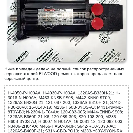
Ниже приведен далеко не полный список распространенных
серводвигателей ELWOOD ремонт которых предлагает наш
сервисный центр.
H-4050-P-H00AA; H-4030-P-H00AA; 1326AS-B330H-21; H-
3016-N-H00AA; M463-KNSB-9S08; M442-KNN0-9T09;
1326AS-B420G-21; 121-087-200; 1326AS-B310H-21; S74D-
PB0-20V0; 16-0143-19; M235-H60B-3YOS-AJ; M431-NMNB-
8T0Y-BJ; N-2304-1-F04AA; 120-083-005; M444-ENNB-9S08;
1326AS-B660F-21-K6; 120-089-306; S20-108-200; M235-
H60B-3Y0S-AJ; H-3007-N-H01AA; 16-0081-12; 120-082-003;
N3406-2H04AA; M465-HASC-0N0F; S642-RC0-30Y0-AC;
1326AS-B460F-21; S31N-CBO-PO10; M233-Y60Y-9YON-RX;