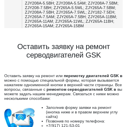
ZJY208A-5.5BH; ZJY208A-5.5AM; ZJY208A-7.5BM;
ZJY208-7.5BH; ZJY265A-5.5WL; ZJY265A-7.5BM;
ZJY208A-7.5BH; ZJY265A-7.5WL; ZJY182-7.5EH;
ZJY265A-7.5AM; ZJY265A-7.5BH; ZJY265A-11BM;
ZJY265A-11AM; ZJY265A-11WL; ZJY265A-11BH;
ZJY265A-15AM; ZJY265A-15BM
Оставить заявку на ремонт
серводвигателей GSK
Оставить заявку на ремонт или
перемотку двигателей GSK в
можно с помощью специальной формы, которая вызывается
нажатием одноименной кнопки в верхней части страницы. Все
вопросы, связанные с
ремонтом серводвигателей GSK в
вы
можете задать нашим менеджерам. Связаться с ними можно
несколькими способами:
Заполнив форму заявки на ремонт
(кнопка ниже и в правом верхнем углу
сайта)
Позвонив по номеру телефона:
+7(917) 121-53-01