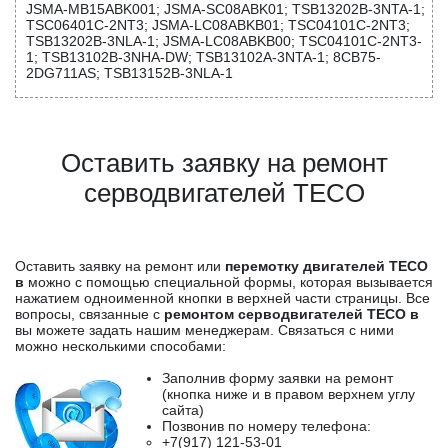
JSMA-MB15ABK001; JSMA-SC08ABK01; TSB13202B-3NTA-1;
TSC06401C-2NT3; JSMA-LC08ABKB01; TSC04101C-2NT3;
TSB13202B-3NLA-1; JSMA-LC08ABKB00; TSC04101C-2NT3-
1; TSB13102B-3NHA-DW; TSB13102A-3NTA-1; 8CB75-
2DG711AS; TSB13152B-3NLA-1
Оставить заявку на ремонт
серводвигателей TECO
Оставить заявку на ремонт или
перемотку двигателей TECO
в
можно с помощью специальной формы, которая вызывается
нажатием одноименной кнопки в верхней части страницы. Все
вопросы, связанные с
ремонтом серводвигателей TECO в
вы можете задать нашим менеджерам. Связаться с ними
можно несколькими способами:
Заполнив форму заявки на ремонт
(кнопка ниже и в правом верхнем углу
сайта)
Позвонив по номеру телефона:
+7(917) 121-53-01