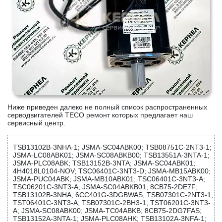
Ниже приведен далеко не полный список распространенных
серводвигателей TECO ремонт которых предлагает наш
сервисный центр.
TSB13102B-3NHA-1; JSMA-SC04ABK00; TSB08751C-2NT3-1;
JSMA-LC08ABK01; JSMA-SC08ABKB00; TSB13551A-3NTA-1;
JSMA-PLC08ABK; TSB13152B-3NTA; JSMA-SC04ABK01;
4H4018L0104-NOV; TSC06401C-3NT3-D; JSMA-MB15ABK00;
JSMA-PUC04ABK; JSMA-MB10ABK01; TSC06401C-3NT3-A;
TSC06201C-3NT3-A; JSMA-SC04ABKB01; 8CB75-2DE7F;
TSB13102B-3NHA; 6CC401G-3DGBWAS; TSB07301C-2NT3-1;
TST06401C-3NT3-A; TSB07301C-2BH3-1; TST06201C-3NT3-
A; JSMA-SC08ABK00; JSMA-TC04ABKB; 8CB75-2DG7FAS;
TSB13152A-3NTA-1; JSMA-PLC08AHK; TSB13102A-3NFA-1;