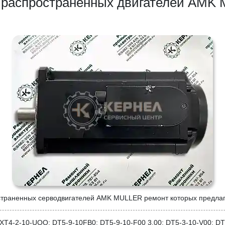
 распространенных двигателей AMK
страненных серводвигателей AMK MULLER ремонт которых предлаг
hXT4-2-10-UOO; DT5-9-10FB0; DT5-9-10-F00 3.00; DT5-3-10-V00; DT