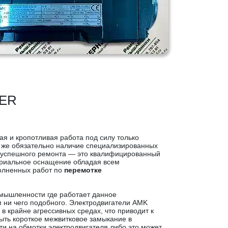
LER
я и кропотливая работа под силу только
 же обязательно наличие специализированных
 успешного ремонта — это квалифицированный
ериальное оснащение обладая всем
олненных работ по
перемотке
мышленности где работает данное
 ни чего подобного. Электродвигатели AMK
в крайне агрессивных средах, что приводит к
быть короткое межвитковое замыкание в
и на обмотки электродвигателя либо это может