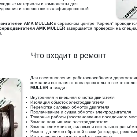
ходные материалы и компоненты для
удования и конечно же квалифицированный
двигателей AMK MULLER
в сервисном центре "Кернел" проводится
 серводвигателя AMK MULLER
завершается проверкой на специа
.
Что входит в ремонт
Для восстановления работоспособности дорогосто
компании выполняют последовательно все технолог
MULLER в
входит:
Внутренняя и внешняя очистка двигателя
Изоляция обмоток электродвигателя
Перемотка силовых обмоток двигателя
Пролачивание и сушка обмоток электродвигателя
Токарные работы (восстановление посадочного мес
Замена подшипника электродвигателя
Замена клеммников, силовых и сигнальных разъёмо
Ремонт датчиков обратной связи (энкодера, резольв
Изготовление и замена муфты энкодера