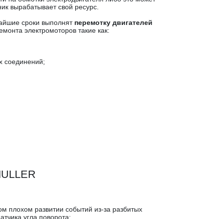
ик вырабатывает свой ресурс.
чайшие сроки выполнят
перемотку двигателей
емонта электромоторов такие как:
х соединений;
 MULLER
мом плохом развитии событий из-за разбитых
тчика угла поворота: