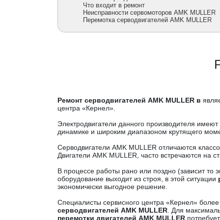
Что входит в ремонт
Неисправности сервомоторов AMK MULLER
Перемотка серводвигателей AMK MULLER
Ремонт серводвигателей AMK MULLER в
явля
центра «Кернел».
Электродвигатели данного производителя имеют 
динамике и широким диапазоном крутящего моме
Серводвигатели AMK MULLER отличаются классом
Двигатели AMK MULLER, часто встречаются на с
В процессе работы рано или поздно (зависит т
оборудование выходит из строя, в этой ситуации
экономически выгодное решение.
Специалисты сервисного центра «Кернел» более
серводвигателей AMK MULLER
. Для максималь
перемотки двигателей AMK MULLER
потребует