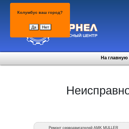
Колумбус
Колумбус
ваш город?
Да
Нет
На главную
Неисправно
Ремонт серводвигателей AMK MULLER