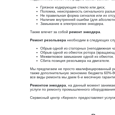
Грязное кодирующие стекло или диск;
Поломка, неисправность сигнального разъ
Не правильная форма сигналов или их отсу
Наличие внутренней ошибки (для абсолютн
Замыкание в электросхеме энкодера.
Также влечет за собой
ремонт энкодера
.
Ремонт резольвера
необходим в следующих слу
Обрыв одной из статорных (неподвижная ча
Обрыв одной из обмоток ротора (вращающа
Межвитковое замыкание одной из обмоток. 
Сбита позиция резольвера на двигателе.
Мы предлагаем не просто квалифицированный рем
также дополнительную экономию бюджета 60%-80%
все виды ремонта мы даем 6-и месячную гарант
Ремонтом энкодера
, на данный момент занима
услуги по ремонту промышленного оборудования,
Сервисный центр «Кернел» предоставляет услуги