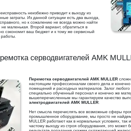
еисправность неизбежно приводит к выходу из
нные затраты. Из данной ситуации есть два выхода,
справного, но к сожалению не всегда можно найти
 не маленькая. Второй вариант, обратиться в
но сэкономит ваш бюджет и к тому же сервисный
 работы.
ремотка серводвигателей AMK MUL
Перемотка серводвигателей AMK MULLER
сложна
настоящим профессионалам своего дела и конечно
помещений и расходных материалов. Залог любого
специально обученный персонал и конечно же мат
вышеперечисленным мы гарантируем качество вып
электродвигателей AMK MULLER
.
Нет смысла перечислять все возможные сферы про
промышленное оборудование, мы просто не найдем
MULLER работают как в нормальных условиях, так и 
частому выходу из строя оборудования, это может 
результате попадания скажем охлаждающей жидкост