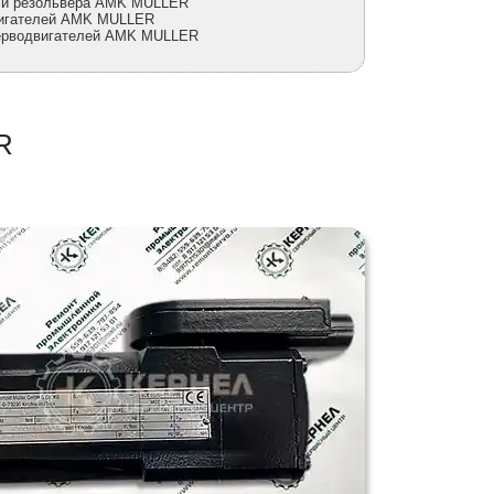
а и резольвера AMK MULLER
вигателей AMK MULLER
серводвигателей AMK MULLER
R