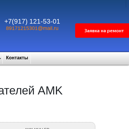
+7(917) 121-53-01
89171215301@mail.ru
Контакты
гателей AMK