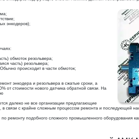
ема;
тствие;
ых энкодеров);
чаях:
сть) обмоток резольвера;
яся часть) резольвера;
Обычно происходит в части обмоток;
онт энкодера и резольвера в сжатые сроки, а
 от стоимости нового датчика обратной связи. На
ию
ются далеко не все организации предлагающие
 в связи с крайне сложным процессом ремонта и последующей нас
 по ремонту подобного сложного промышленного оборудования как